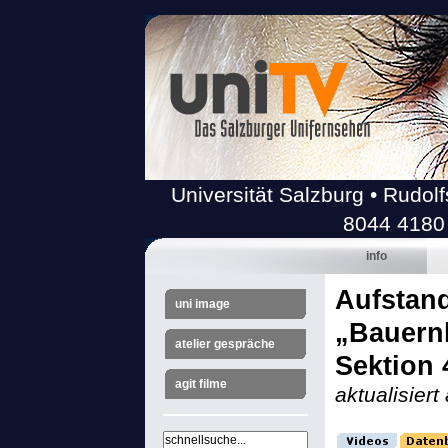
Universität Salzburg • Rudolf
8044 4180
info
Aufstand
uni image
„Bauern
atelier gespräche
Sektion 
agit filme
aktualisier