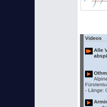
Videos
Alle 
abspi
Othma
Alpin
Fürstent
- Länge: 
Armin