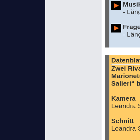
Musik
- Län
Frag
- Län
Datenbla
Zwei Riv
Marionet
Salieri“
Kamera
Leandra 
Schnitt
Leandra 