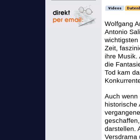
Wolfgang A
Antonio Sali
wichtigsten
Zeit, faszin
ihre Musik. 
die Fantasi
Tod kam das
Konkurrente
Auch wenn e
historische
vergangene
geschaffen,
darstellen.
Versdrama ü