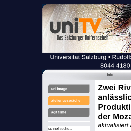
Universität Salzburg • Rudolf
8044 4180
info
Zwei Ri
uni image
anlässli
atelier gespräche
Produkti
agit filme
der Moz
aktualisier