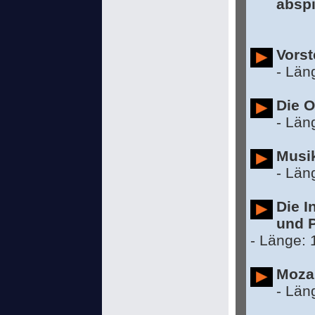
abspi
Vorst
- Län
Die O
- Län
Musik
- Län
Die I
und 
- Länge: 
Moza
- Län