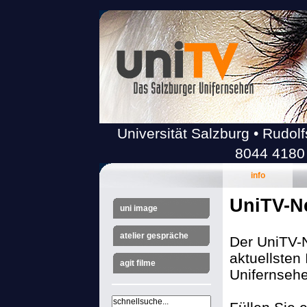
Universität Salzburg • Rudolf
8044 4180
info
UniTV-Ne
uni image
atelier gespräche
Der UniTV-N
aktuellsten
agit filme
Unifernsehe